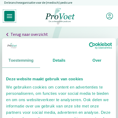
De brancheorganisatie voor de (medisch) pedicure
Overslaan en naar de inhoud gaan
Mijn P
Open hoofdmenu
Ga naar de homepagina
Terug naar overzicht
Professionals
Pedicure niet gevonden
Toestemming
Details
Over
De pedicure die je zoekt kunnen we niet vinden.
Deze website maakt gebruik van cookies
Klik hier om te zoeken naar een andere
We gebruiken cookies om content en advertenties te
pedicure.
personaliseren, om functies voor social media te bieden
en om ons websiteverkeer te analyseren. Ook delen we
informatie over uw gebruik van onze site met onze
partners voor social media, adverteren en analyse. Deze
Footer