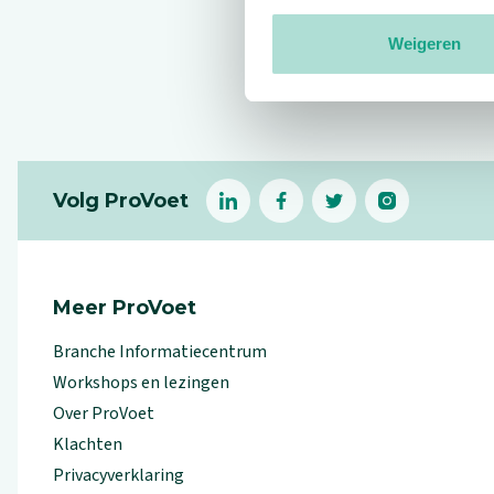
Weigeren
Reviews
Footer
Volg ProVoet
linkedin
facebook
(Let op uitgaande link)
twitter
(Let op uitgaande l
instagram
(Let op uitga
(Le
Meer ProVoet
Branche Informatiecentrum
Workshops en lezingen
Over ProVoet
Klachten
Privacyverklaring