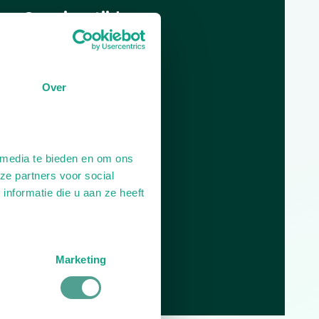
Openingstijden
Dag
Tijd
Plan je route
Over
 media te bieden en om ons
ze partners voor social
nformatie die u aan ze heeft
Marketing