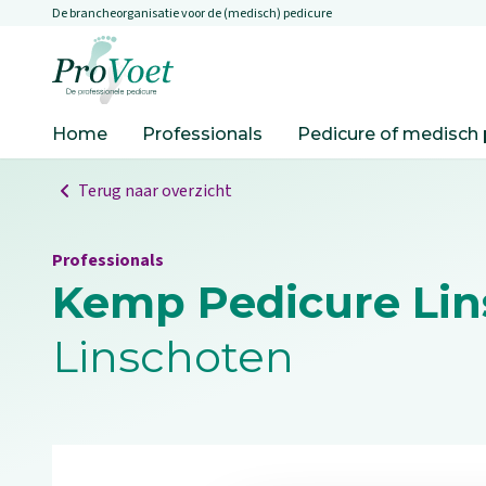
De brancheorganisatie voor de (medisch) pedicure
Overslaan en naar de inhoud gaan
Ga naar de homepagina
Home
Professionals
Pedicure of medisch 
Terug naar overzicht
Professionals
Kemp Pedicure Lin
Linschoten