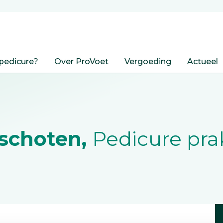
pedicure?
Over ProVoet
Vergoeding
Actueel
schoten,
Pedicure prak