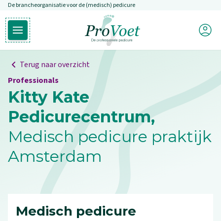
De brancheorganisatie voor de (medisch) pedicure
Overslaan en naar de inhoud gaan
Mijn P
Open hoofdmenu
Ga naar de homepagina
Terug naar overzicht
Professionals
Kitty Kate
Pedicurecentrum,
Medisch pedicure praktijk
Amsterdam
Medisch pedicure