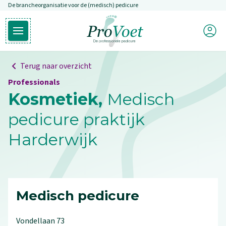
De brancheorganisatie voor de (medisch) pedicure
Overslaan en naar de inhoud gaan
Mijn P
Open hoofdmenu
Ga naar de homepagina
Terug naar overzicht
Professionals
Kosmetiek,
Medisch
pedicure praktijk
Harderwijk
Medisch pedicure
Vondellaan
73