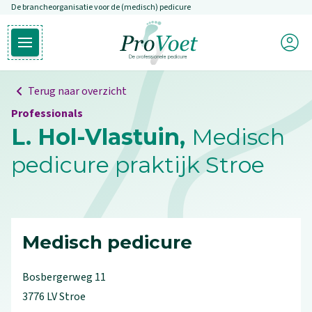
De brancheorganisatie voor de (medisch) pedicure
Overslaan en naar de inhoud gaan
Mijn P
Open hoofdmenu
Ga naar de homepagina
Terug naar overzicht
Professionals
L. Hol-Vlastuin,
Medisch
pedicure praktijk Stroe
Medisch pedicure
Bosbergerweg
11
3776 LV
Stroe