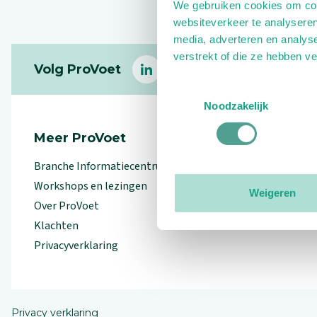
We gebruiken cookies om cont
websiteverkeer te analyseren
media, adverteren en analys
Footer
verstrekt of die ze hebben v
Volg ProVoet
linkedin
facebook
(Let op uitgaande link)
twitter
(Let op uitgaande l
instagram
(Let op uitga
(Le
Toestemmingsselectie
Noodzakelijk
Meer ProVoet
Branche Informatiecentrum
Workshops en lezingen
Weigeren
Over ProVoet
Klachten
Privacyverklaring
Privacy verklaring