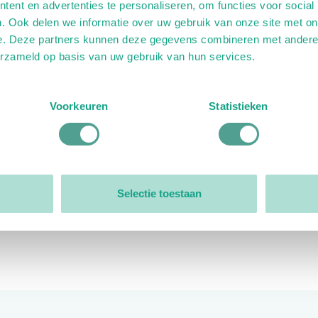
ent en advertenties te personaliseren, om functies voor social
. Ook delen we informatie over uw gebruik van onze site met on
e. Deze partners kunnen deze gegevens combineren met andere i
erzameld op basis van uw gebruik van hun services.
ink)
ande link)
t op uitgaande link)
Voorkeuren
Statistieken
Organisatie
Bestuur
Selectie toestaan