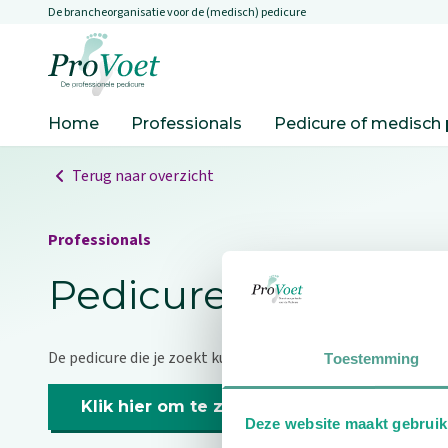
De brancheorganisatie voor de (medisch) pedicure
Overslaan en naar de inhoud gaan
Ga naar de homepagina
Home
Professionals
Pedicure of medisch 
Terug naar overzicht
Professionals
Pedicure niet gevo
De pedicure die je zoekt kunnen we niet vinden.
Toestemming
Klik hier om te zoeken naar een andere p
Deze website maakt gebruik