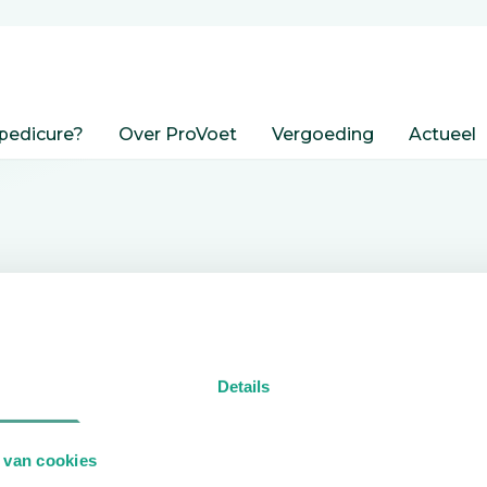
pedicure?
Over ProVoet
Vergoeding
Actueel
nden
Details
edicure.
 van cookies