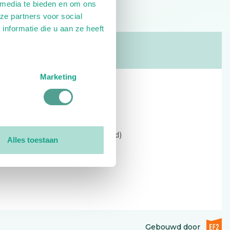
 media te bieden en om ons
ze partners voor social
nformatie die u aan ze heeft
Marketing
Contact
Kerkewijk 69, 3901 EC Veenendaal
Open: 09:00 - 12:30 (alleen ochtend)
Alles toestaan
Tel: 0318-551369
Contact:
contactformulier
EF2 (op
Gebouwd door