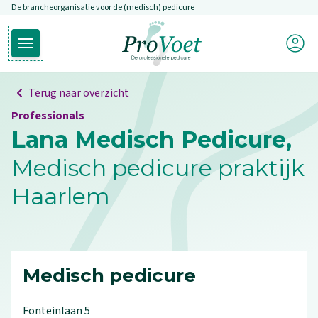
De brancheorganisatie voor de (medisch) pedicure
Overslaan en naar de inhoud gaan
Mijn P
Open hoofdmenu
Ga naar de homepagina
Terug naar overzicht
Professionals
Lana Medisch Pedicure,
Medisch pedicure praktijk
Haarlem
Medisch pedicure
Fonteinlaan
5