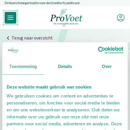
De brancheorganisatie voor de (medisch) pedicure
Overslaan en naar de inhoud gaan
Mijn P
Open hoofdmenu
Ga naar de homepagina
Terug naar overzicht
Professionals
Pedicure niet gevonden
Toestemming
Details
Over
De pedicure die je zoekt kunnen we niet vinden.
Deze website maakt gebruik van cookies
Klik hier om te zoeken naar een andere
We gebruiken cookies om content en advertenties te
pedicure.
personaliseren, om functies voor social media te bieden
en om ons websiteverkeer te analyseren. Ook delen we
informatie over uw gebruik van onze site met onze
partners voor social media, adverteren en analyse. Deze
Footer