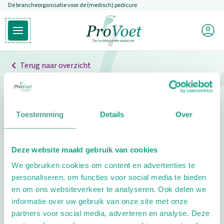
De brancheorganisatie voor de (medisch) pedicure
Overslaan en naar de inhoud gaan
Mijn P
Open hoofdmenu
Ga naar de homepagina
Terug naar overzicht
Professionals
Pedicure niet gevonden
Toestemming
Details
Over
De pedicure die je zoekt kunnen we niet vinden.
Deze website maakt gebruik van cookies
Klik hier om te zoeken naar een andere
We gebruiken cookies om content en advertenties te
pedicure.
personaliseren, om functies voor social media te bieden
en om ons websiteverkeer te analyseren. Ook delen we
informatie over uw gebruik van onze site met onze
partners voor social media, adverteren en analyse. Deze
Footer