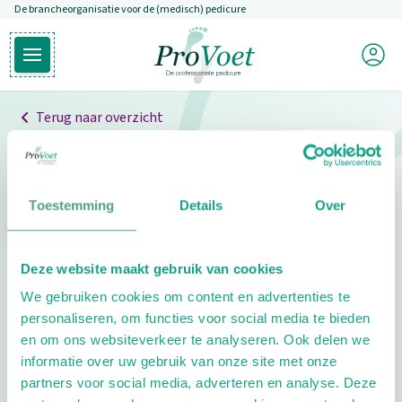
De brancheorganisatie voor de (medisch) pedicure
Overslaan en naar de inhoud gaan
Mijn P
Open hoofdmenu
Ga naar de homepagina
Terug naar overzicht
Professionals
Pedicure niet gevonden
Toestemming
Details
Over
De pedicure die je zoekt kunnen we niet vinden.
Deze website maakt gebruik van cookies
Klik hier om te zoeken naar een andere
We gebruiken cookies om content en advertenties te
pedicure.
personaliseren, om functies voor social media te bieden
en om ons websiteverkeer te analyseren. Ook delen we
informatie over uw gebruik van onze site met onze
partners voor social media, adverteren en analyse. Deze
Footer