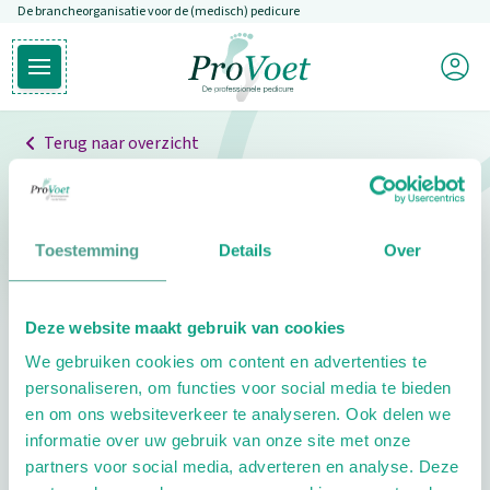
De brancheorganisatie voor de (medisch) pedicure
Overslaan en naar de inhoud gaan
Mijn P
Open hoofdmenu
Ga naar de homepagina
Terug naar overzicht
Professionals
Pedicure niet gevonden
Toestemming
Details
Over
De pedicure die je zoekt kunnen we niet vinden.
Deze website maakt gebruik van cookies
Klik hier om te zoeken naar een andere
We gebruiken cookies om content en advertenties te
pedicure.
personaliseren, om functies voor social media te bieden
en om ons websiteverkeer te analyseren. Ook delen we
informatie over uw gebruik van onze site met onze
partners voor social media, adverteren en analyse. Deze
Footer