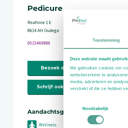
Pedicure
Reafinne
1
E
8614 AH
Oudega
Toestemming
0515469886
Deze website maakt gebruik
Bezoek de website
We gebruiken cookies om cont
websiteverkeer te analyseren
media, adverteren en analys
Schrijf ook een review
verstrekt of die ze hebben v
Toestemmingsselectie
Noodzakelijk
Aandachtsgebieden
Wellness