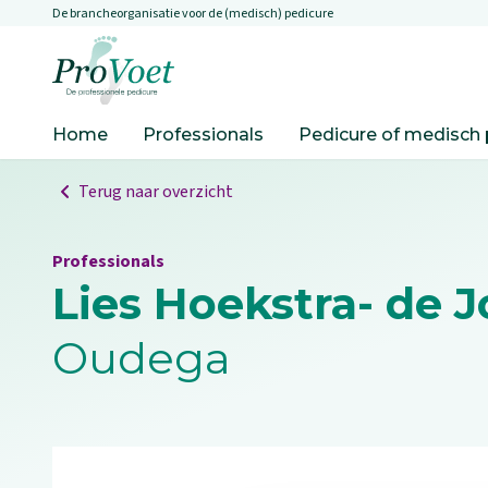
De brancheorganisatie voor de (medisch) pedicure
Overslaan en naar de inhoud gaan
Ga naar de homepagina
Home
Professionals
Pedicure of medisch 
Terug naar overzicht
Professionals
Lies Hoekstra- de 
Oudega