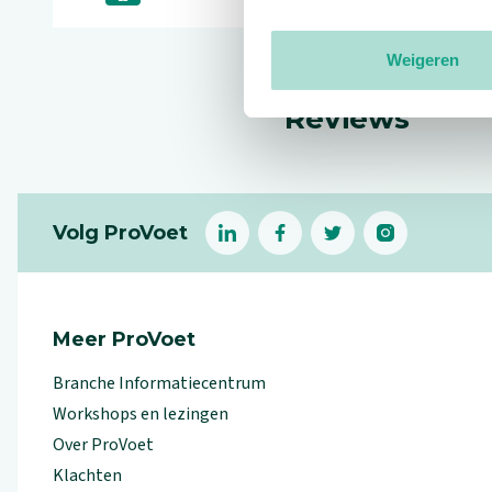
Weigeren
Reviews
Footer
Volg ProVoet
linkedin
facebook
(Let op uitgaande link)
twitter
(Let op uitgaande l
instagram
(Let op uitga
(Le
Meer ProVoet
Branche Informatiecentrum
Workshops en lezingen
Over ProVoet
Klachten