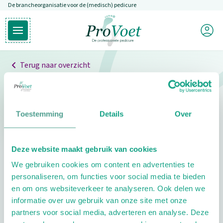
De brancheorganisatie voor de (medisch) pedicure
Overslaan en naar de inhoud gaan
Mijn P
Open hoofdmenu
Ga naar de homepagina
Terug naar overzicht
Professionals
Pedicure niet gevonden
Toestemming
Details
Over
De pedicure die je zoekt kunnen we niet vinden.
Deze website maakt gebruik van cookies
Klik hier om te zoeken naar een andere
We gebruiken cookies om content en advertenties te
pedicure.
personaliseren, om functies voor social media te bieden
en om ons websiteverkeer te analyseren. Ook delen we
informatie over uw gebruik van onze site met onze
partners voor social media, adverteren en analyse. Deze
Footer