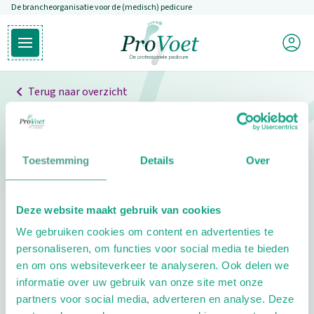
De brancheorganisatie voor de (medisch) pedicure
Overslaan en naar de inhoud gaan
Mijn P
Open hoofdmenu
Ga naar de homepagina
Terug naar overzicht
Professionals
Pedicure niet gevonden
Toestemming
Details
Over
De pedicure die je zoekt kunnen we niet vinden.
Deze website maakt gebruik van cookies
Klik hier om te zoeken naar een andere
We gebruiken cookies om content en advertenties te
pedicure.
personaliseren, om functies voor social media te bieden
en om ons websiteverkeer te analyseren. Ook delen we
informatie over uw gebruik van onze site met onze
partners voor social media, adverteren en analyse. Deze
Footer