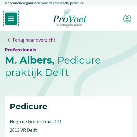
De brancheorganisatie voor de (medisch) pedicure
Overslaan en naar de inhoud gaan
Mijn P
Open hoofdmenu
Ga naar de homepagina
Terug naar overzicht
Professionals
M. Albers,
Pedicure
praktijk Delft
Pedicure
Hugo de Grootstraat
111
2613 VR
Delft