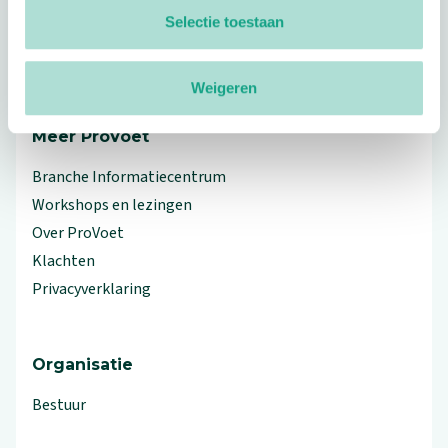
Footer
Volg ProVoet
Selectie toestaan
linkedin
facebook
(Let op uitgaande link)
twitter
(Let op uitgaande link)
instagram
(Let op uitgaande link)
(Let op uitgaande link)
Weigeren
Meer ProVoet
Branche Informatiecentrum
Workshops en lezingen
Over ProVoet
Klachten
Privacyverklaring
Organisatie
Bestuur