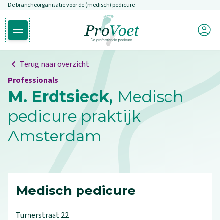
De brancheorganisatie voor de (medisch) pedicure
Overslaan en naar de inhoud gaan
Mijn P
Open hoofdmenu
Ga naar de homepagina
Terug naar overzicht
Professionals
M. Erdtsieck,
Medisch
pedicure praktijk
Amsterdam
Medisch pedicure
Turnerstraat
22