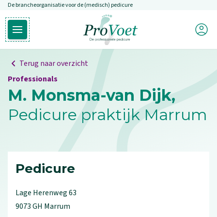
De brancheorganisatie voor de (medisch) pedicure
Overslaan en naar de inhoud gaan
Mijn P
Open hoofdmenu
Ga naar de homepagina
Terug naar overzicht
Professionals
M. Monsma-van Dijk,
Pedicure praktijk Marrum
Pedicure
Lage Herenweg
63
9073 GH
Marrum