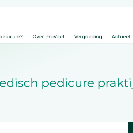
pedicure?
Over ProVoet
Vergoeding
Actueel
disch pedicure prakti