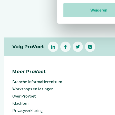
Weigeren
Reviews
Footer
Volg ProVoet
linkedin
facebook
(Let op uitgaande link)
twitter
(Let op uitgaande l
instagram
(Let op uitga
(Le
Meer ProVoet
Branche Informatiecentrum
Workshops en lezingen
Over ProVoet
Klachten
Privacyverklaring