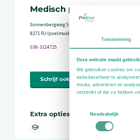
Medisch pedicure
Sonnenbergweg
5
8271 RJ
Ijsselmuiden
Toestemming
038-3324725
Deze website maakt gebruik
We gebruiken cookies om cont
websiteverkeer te analyseren
Schrijf ook een review
media, adverteren en analys
verstrekt of die ze hebben v
Toestemmingsselectie
Extra opties
Noodzakelijk