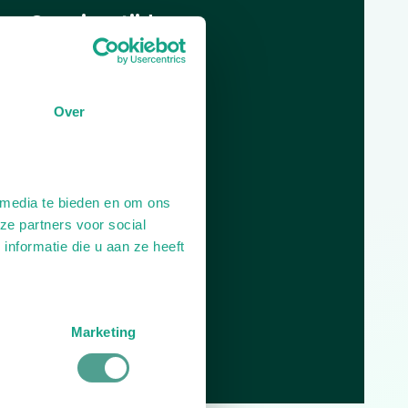
Openingstijden
Dag
Tijd
Plan je route
Over
 media te bieden en om ons
ze partners voor social
nformatie die u aan ze heeft
Marketing