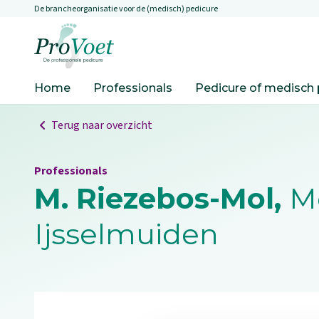
De brancheorganisatie voor de (medisch) pedicure
Overslaan en naar de inhoud gaan
Ga naar de homepagina
Home
Professionals
Pedicure of medisch 
Terug naar overzicht
Professionals
M. Riezebos-Mol,
Me
Ijsselmuiden