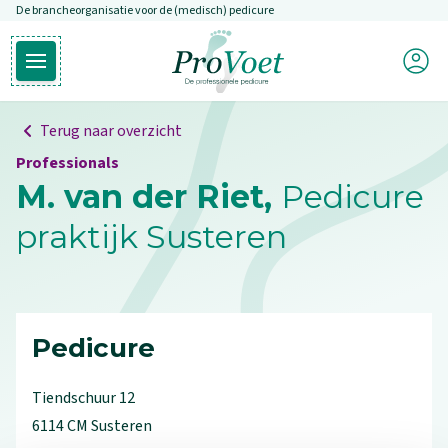
De brancheorganisatie voor de (medisch) pedicure
Overslaan en naar de inhoud gaan
Mijn P
Open hoofdmenu
Ga naar de homepagina
Terug naar overzicht
Professionals
M. van der Riet,
Pedicure
praktijk Susteren
Pedicure
Tiendschuur
12
6114 CM
Susteren