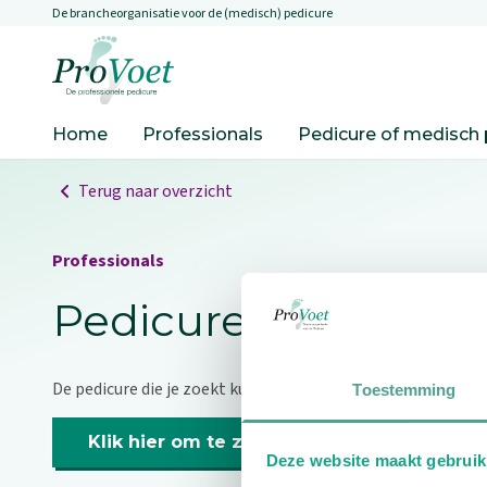
De brancheorganisatie voor de (medisch) pedicure
Overslaan en naar de inhoud gaan
Ga naar de homepagina
Home
Professionals
Pedicure of medisch 
Terug naar overzicht
Professionals
Pedicure niet gevo
De pedicure die je zoekt kunnen we niet vinden.
Toestemming
Klik hier om te zoeken naar een andere p
Deze website maakt gebruik