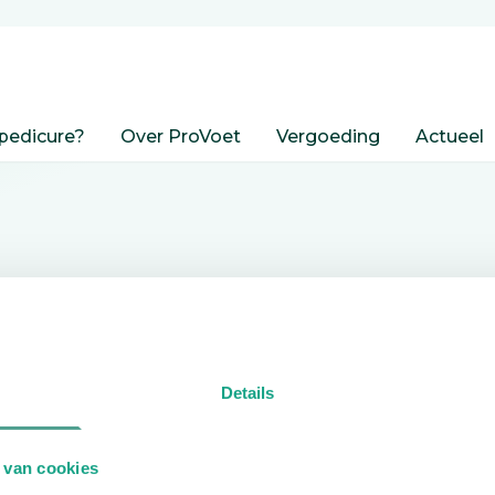
pedicure?
Over ProVoet
Vergoeding
Actueel
nden
Details
edicure.
 van cookies