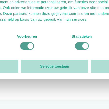
ent en advertenties te personaliseren, om functies voor social
. Ook delen we informatie over uw gebruik van onze site met on
e. Deze partners kunnen deze gegevens combineren met andere i
erzameld op basis van uw gebruik van hun services.
ink)
ande link)
t op uitgaande link)
Voorkeuren
Statistieken
Organisatie
Bestuur
Selectie toestaan