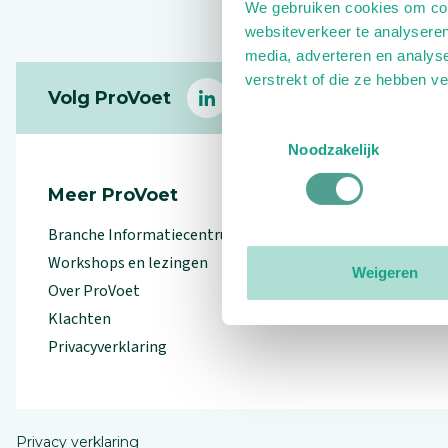
We gebruiken cookies om cont
websiteverkeer te analyseren
media, adverteren en analys
Footer
verstrekt of die ze hebben v
Volg ProVoet
linkedin
facebook
(Let op uitgaande link)
twitter
(Let op uitgaande l
instagram
(Let op uitga
(Le
Toestemmingsselectie
Noodzakelijk
Meer ProVoet
Branche Informatiecentrum
Workshops en lezingen
Weigeren
Over ProVoet
Klachten
Privacyverklaring
Privacy verklaring