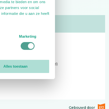
 media te bieden en om ons
ze partners voor social
nformatie die u aan ze heeft
Marketing
Contact
Kerkewijk 69, 3901 EC Veenendaal
Open: 09:00 - 12:30 (alleen ochtend)
Alles toestaan
Tel: 0318-551369
Contact:
contactformulier
EF2 (op
Gebouwd door