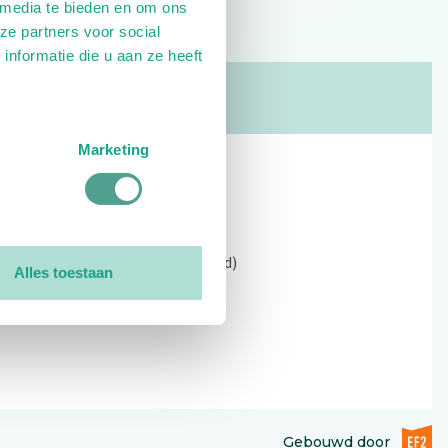
 media te bieden en om ons
ze partners voor social
nformatie die u aan ze heeft
Marketing
Contact
Kerkewijk 69, 3901 EC Veenendaal
Open: 09:00 - 12:30 (alleen ochtend)
Alles toestaan
Tel: 0318-551369
Contact:
contactformulier
EF2 (op
Gebouwd door