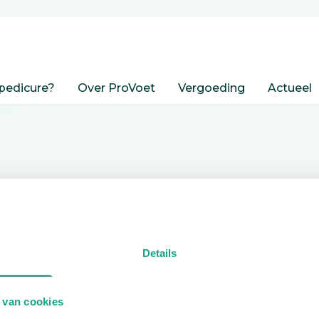
pedicure?
Over ProVoet
Vergoeding
Actueel
nden
Details
edicure.
 van cookies