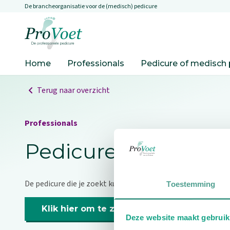
De brancheorganisatie voor de (medisch) pedicure
Overslaan en naar de inhoud gaan
Ga naar de homepagina
Home
Professionals
Pedicure of medisch 
Terug naar overzicht
Professionals
Pedicure niet gevo
De pedicure die je zoekt kunnen we niet vinden.
Toestemming
Klik hier om te zoeken naar een andere p
Deze website maakt gebruik