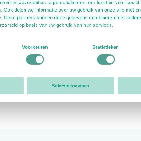
ent en advertenties te personaliseren, om functies voor social
. Ook delen we informatie over uw gebruik van onze site met on
e. Deze partners kunnen deze gegevens combineren met andere i
erzameld op basis van uw gebruik van hun services.
ink)
ande link)
t op uitgaande link)
Voorkeuren
Statistieken
Organisatie
Bestuur
Selectie toestaan