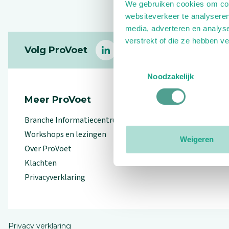
We gebruiken cookies om cont
websiteverkeer te analyseren
media, adverteren en analys
Footer
verstrekt of die ze hebben v
Volg ProVoet
linkedin
facebook
(Let op uitgaande link)
twitter
(Let op uitgaande l
instagram
(Let op uitga
(Le
Toestemmingsselectie
Noodzakelijk
Meer ProVoet
Branche Informatiecentrum
Workshops en lezingen
Weigeren
Over ProVoet
Klachten
Privacyverklaring
Privacy verklaring