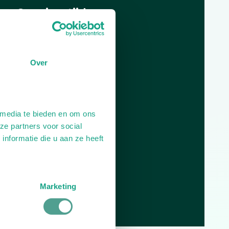
Openingstijden
Dag
Tijd
Plan je route
Over
 media te bieden en om ons
ze partners voor social
nformatie die u aan ze heeft
Marketing