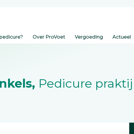
pedicure?
Over ProVoet
Vergoeding
Actueel
inkels,
Pedicure praktij