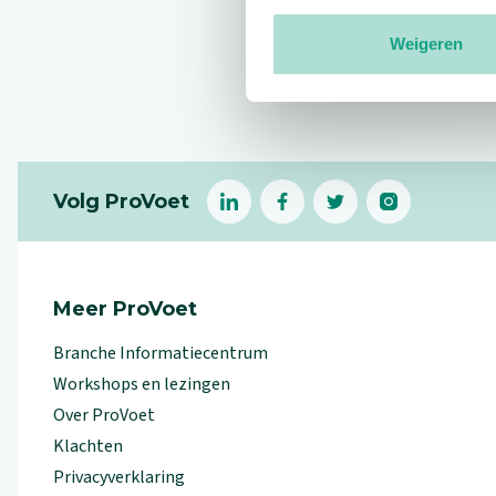
Weigeren
Reviews
Footer
Volg ProVoet
linkedin
facebook
(Let op uitgaande link)
twitter
(Let op uitgaande l
instagram
(Let op uitga
(Le
Meer ProVoet
Branche Informatiecentrum
Workshops en lezingen
Over ProVoet
Klachten
Privacyverklaring