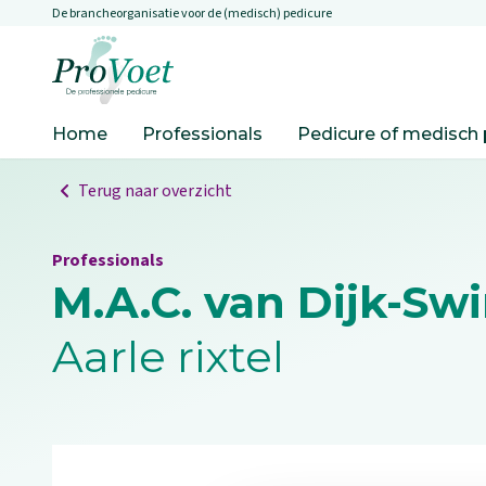
De brancheorganisatie voor de (medisch) pedicure
Overslaan en naar de inhoud gaan
Ga naar de homepagina
Home
Professionals
Pedicure of medisch 
Terug naar overzicht
Professionals
M.A.C. van Dijk-Sw
Aarle rixtel