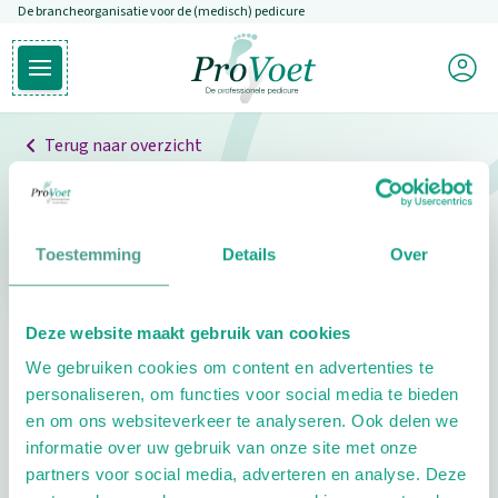
De brancheorganisatie voor de (medisch) pedicure
Overslaan en naar de inhoud gaan
Mijn P
Open hoofdmenu
Ga naar de homepagina
Terug naar overzicht
Professionals
Pedicure niet gevonden
Toestemming
Details
Over
De pedicure die je zoekt kunnen we niet vinden.
Deze website maakt gebruik van cookies
Klik hier om te zoeken naar een andere
We gebruiken cookies om content en advertenties te
pedicure.
personaliseren, om functies voor social media te bieden
en om ons websiteverkeer te analyseren. Ook delen we
informatie over uw gebruik van onze site met onze
partners voor social media, adverteren en analyse. Deze
Footer