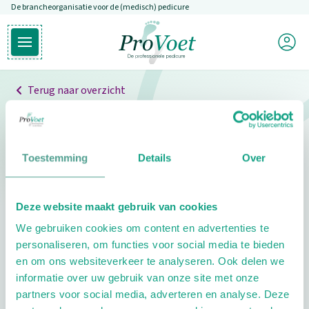
De brancheorganisatie voor de (medisch) pedicure
Overslaan en naar de inhoud gaan
Mijn P
Open hoofdmenu
Ga naar de homepagina
Terug naar overzicht
Professionals
Pedicure niet gevonden
Toestemming
Details
Over
De pedicure die je zoekt kunnen we niet vinden.
Deze website maakt gebruik van cookies
Klik hier om te zoeken naar een andere
We gebruiken cookies om content en advertenties te
pedicure.
personaliseren, om functies voor social media te bieden
en om ons websiteverkeer te analyseren. Ook delen we
informatie over uw gebruik van onze site met onze
partners voor social media, adverteren en analyse. Deze
Footer