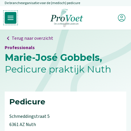
De brancheorganisatie voor de (medisch) pedicure
Overslaan en naar de inhoud gaan
Mijn P
Open hoofdmenu
Ga naar de homepagina
Terug naar overzicht
Professionals
Marie-José Gobbels,
Pedicure praktijk Nuth
Pedicure
Schmeddingstraat
5
6361 AZ
Nuth