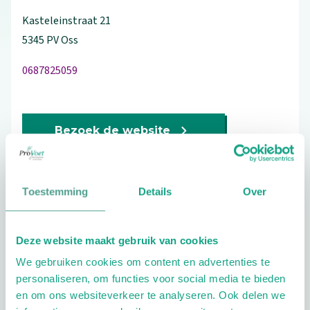
Kasteleinstraat
21
5345 PV
Oss
0687825059
Bezoek de website
Schrijf ook een review
Toestemming
Details
Over
Aandachtsgebieden
Deze website maakt gebruik van cookies
We gebruiken cookies om content en advertenties te
Diabetes
Reuma
Sport
Wellness
personaliseren, om functies voor social media te bieden
Geriatrie
Kinderen
Leefstijl en vitaliteit
en om ons websiteverkeer te analyseren. Ook delen we