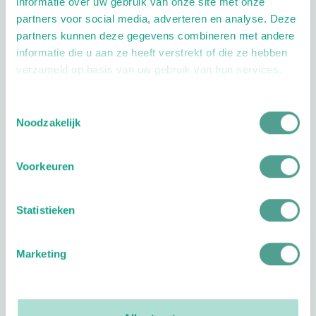
informatie over uw gebruik van onze site met onze
Extra opties
partners voor social media, adverteren en analyse. Deze
partners kunnen deze gegevens combineren met andere
informatie die u aan ze heeft verstrekt of die ze hebben
verzameld op basis van uw gebruik van hun services.
Toestemmingsselectie
Noodzakelijk
Openingstijden
Voorkeuren
Dag
Tijd
Statistieken
Plan je route
Marketing