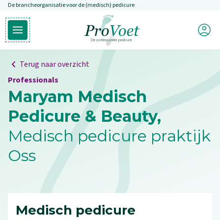
De brancheorganisatie voor de (medisch) pedicure
Overslaan en naar de inhoud gaan
Mijn P
Open hoofdmenu
Ga naar de homepagina
Terug naar overzicht
Professionals
Maryam Medisch
Pedicure & Beauty,
Medisch pedicure praktijk
Oss
Medisch pedicure