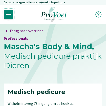
De brancheorganisatie voor de (medisch) pedicure
Overslaan en naar de inhoud gaan
Mijn P
Open hoofdmenu
Ga naar de homepagina
Terug naar overzicht
Professionals
Mascha's Body & Mind,
Medisch pedicure praktijk
Dieren
Medisch pedicure
Wilhelminaweg
78
ingang om de hoek aa