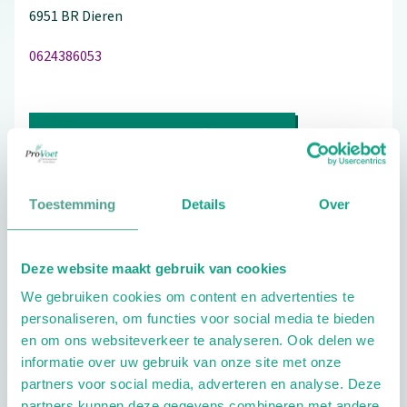
6951 BR
Dieren
0624386053
Bezoek de website
Schrijf ook een review
Toestemming
Details
Over
Deze website maakt gebruik van cookies
Aandachtsgebieden
We gebruiken cookies om content en advertenties te
Diabetes
Reuma
Wellness
personaliseren, om functies voor social media te bieden
en om ons websiteverkeer te analyseren. Ook delen we
Extra opties
informatie over uw gebruik van onze site met onze
partners voor social media, adverteren en analyse. Deze
partners kunnen deze gegevens combineren met andere