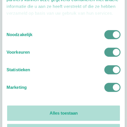
informatie die u aan ze heeft verstrekt of die ze hebben
verzameld op basis van uw gebruik van hun services.
Toestemmingsselectie
Openingstijden
Noodzakelijk
Dag
Tijd
Voorkeuren
Plan je route
Statistieken
Marketing
Reviews
0
reviews
Alles toestaan
Footer