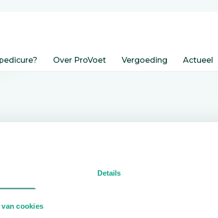
pedicure?
Over ProVoet
Vergoeding
Actueel
nden
Details
edicure.
 van cookies