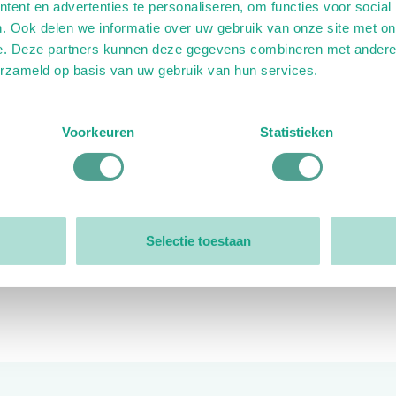
ent en advertenties te personaliseren, om functies voor social
. Ook delen we informatie over uw gebruik van onze site met on
e. Deze partners kunnen deze gegevens combineren met andere i
erzameld op basis van uw gebruik van hun services.
ink)
ande link)
t op uitgaande link)
Voorkeuren
Statistieken
Organisatie
Bestuur
Selectie toestaan