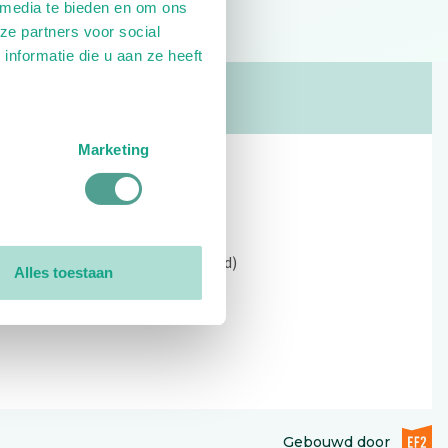
 media te bieden en om ons
ze partners voor social
nformatie die u aan ze heeft
Marketing
Contact
Kerkewijk 69, 3901 EC Veenendaal
Open: 09:00 - 12:30 (alleen ochtend)
Alles toestaan
Tel: 0318-551369
Contact:
contactformulier
EF2 (op
Gebouwd door