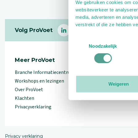
We gebruiken cookies om cont
websiteverkeer te analyseren
media, adverteren en analys
Footer
verstrekt of die ze hebben v
Volg ProVoet
linkedin
facebook
(Let op uitgaande link)
twitter
(Let op uitgaande l
instagram
(Let op uitga
(Le
Toestemmingsselectie
Noodzakelijk
Meer ProVoet
Branche Informatiecentrum
Workshops en lezingen
Weigeren
Over ProVoet
Klachten
Privacyverklaring
Privacy verklaring