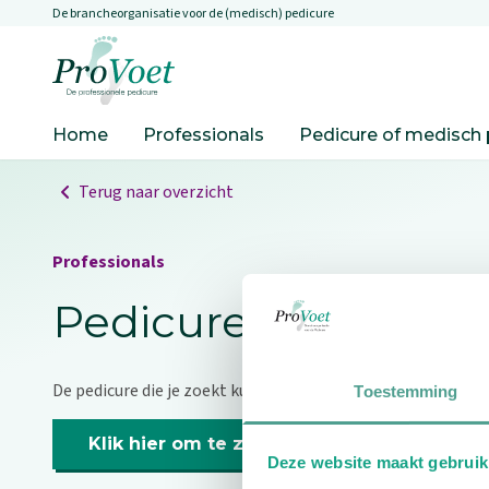
De brancheorganisatie voor de (medisch) pedicure
Overslaan en naar de inhoud gaan
Ga naar de homepagina
Home
Professionals
Pedicure of medisch 
Terug naar overzicht
Professionals
Pedicure niet gevo
De pedicure die je zoekt kunnen we niet vinden.
Toestemming
Klik hier om te zoeken naar een andere p
Deze website maakt gebruik