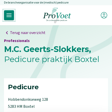
De brancheorganisatie voor de (medisch) pedicure
Overslaan en naar de inhoud gaan
Mijn P
Open hoofdmenu
Ga naar de homepagina
Terug naar overzicht
Professionals
M.C. Geerts-Slokkers,
Pedicure praktijk Boxtel
Pedicure
Hobbendonkseweg
128
5283 HM
Boxtel