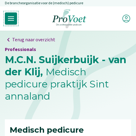
De brancheorganisatie voor de (medisch) pedicure
Overslaan en naar de inhoud gaan
Mijn P
Open hoofdmenu
Ga naar de homepagina
Terug naar overzicht
Professionals
M.C.N. Suijkerbuijk - van
der Klij,
Medisch
pedicure praktijk Sint
annaland
Medisch pedicure