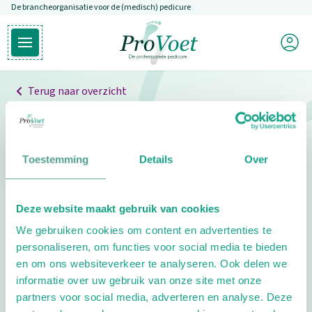
De brancheorganisatie voor de (medisch) pedicure
Overslaan en naar de inhoud gaan
Mijn P
Open hoofdmenu
Ga naar de homepagina
Terug naar overzicht
Professionals
Pedicure niet gevonden
Toestemming
Details
Over
De pedicure die je zoekt kunnen we niet vinden.
Deze website maakt gebruik van cookies
Klik hier om te zoeken naar een andere
We gebruiken cookies om content en advertenties te
pedicure.
personaliseren, om functies voor social media te bieden
en om ons websiteverkeer te analyseren. Ook delen we
informatie over uw gebruik van onze site met onze
partners voor social media, adverteren en analyse. Deze
Footer