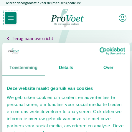
De brancheorganisatie voor de (medisch) pedicure
Overslaan en naar de inhoud gaan
Mijn P
Open hoofdmenu
Ga naar de homepagina
Terug naar overzicht
Professionals
Pedicure niet gevonden
Toestemming
Details
Over
De pedicure die je zoekt kunnen we niet vinden.
Deze website maakt gebruik van cookies
Klik hier om te zoeken naar een andere
We gebruiken cookies om content en advertenties te
pedicure.
personaliseren, om functies voor social media te bieden
en om ons websiteverkeer te analyseren. Ook delen we
informatie over uw gebruik van onze site met onze
partners voor social media, adverteren en analyse. Deze
Footer