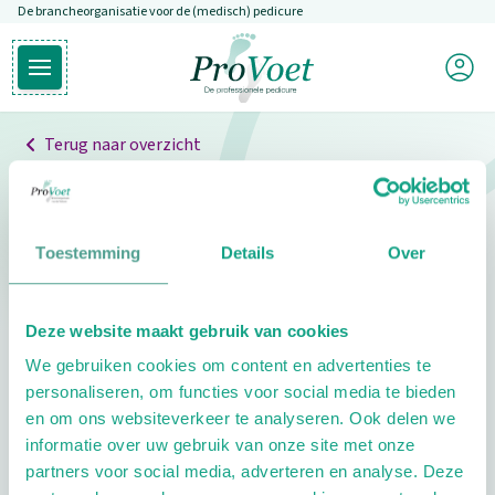
De brancheorganisatie voor de (medisch) pedicure
Overslaan en naar de inhoud gaan
Mijn P
Open hoofdmenu
Ga naar de homepagina
Terug naar overzicht
Professionals
Pedicure niet gevonden
Toestemming
Details
Over
De pedicure die je zoekt kunnen we niet vinden.
Deze website maakt gebruik van cookies
Klik hier om te zoeken naar een andere
We gebruiken cookies om content en advertenties te
pedicure.
personaliseren, om functies voor social media te bieden
en om ons websiteverkeer te analyseren. Ook delen we
informatie over uw gebruik van onze site met onze
partners voor social media, adverteren en analyse. Deze
Footer