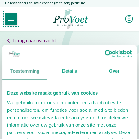
De brancheorganisatie voor de (medisch) pedicure
Overslaan en naar de inhoud gaan
Mijn P
Open hoofdmenu
Ga naar de homepagina
Terug naar overzicht
Professionals
Pedicure niet gevonden
Toestemming
Details
Over
De pedicure die je zoekt kunnen we niet vinden.
Deze website maakt gebruik van cookies
Klik hier om te zoeken naar een andere
We gebruiken cookies om content en advertenties te
pedicure.
personaliseren, om functies voor social media te bieden
en om ons websiteverkeer te analyseren. Ook delen we
informatie over uw gebruik van onze site met onze
partners voor social media, adverteren en analyse. Deze
Footer