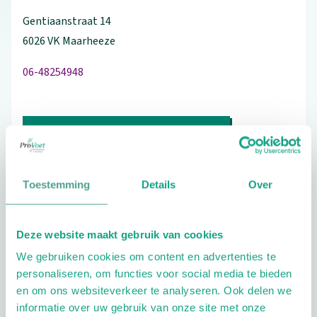
Gentiaanstraat
14
6026 VK
Maarheeze
06-48254948
Bezoek de website
Schrijf ook een review
Toestemming
Details
Over
Deze website maakt gebruik van cookies
Aandachtsgebieden
We gebruiken cookies om content en advertenties te
Diabetes
Reuma
Sport
Geriatrie
personaliseren, om functies voor social media te bieden
en om ons websiteverkeer te analyseren. Ook delen we
Kinderen
informatie over uw gebruik van onze site met onze