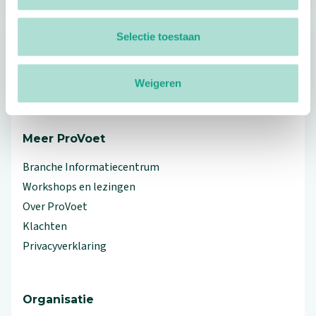
Selectie toestaan
Footer
Volg ProVoet
Weigeren
linkedin
facebook
(Let op uitgaande link)
twitter
(Let op uitgaande link)
instagram
(Let op uitgaande link)
(Let op uitgaande link)
Meer ProVoet
Branche Informatiecentrum
Workshops en lezingen
Over ProVoet
Klachten
Privacyverklaring
Organisatie