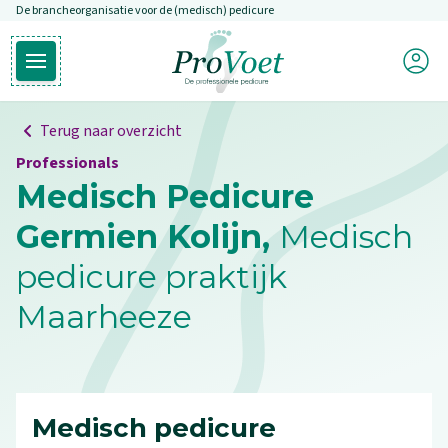
De brancheorganisatie voor de (medisch) pedicure
Overslaan en naar de inhoud gaan
Mijn P
Open hoofdmenu
Ga naar de homepagina
Terug naar overzicht
Professionals
Medisch Pedicure
Germien Kolijn,
Medisch
pedicure praktijk
Maarheeze
Medisch pedicure