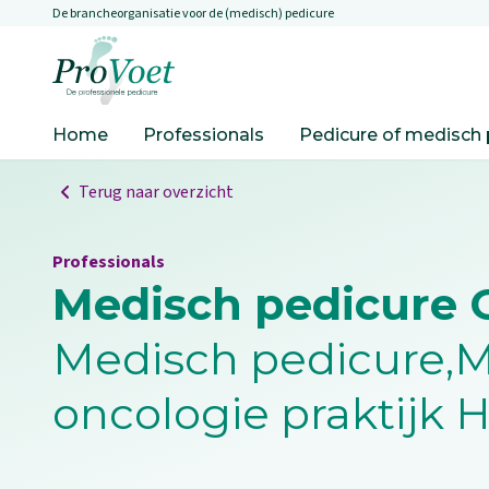
De brancheorganisatie voor de (medisch) pedicure
Overslaan en naar de inhoud gaan
Ga naar de homepagina
Home
Professionals
Pedicure of medisch 
Terug naar overzicht
Professionals
Medisch pedicure G
Medisch pedicure,M
oncologie praktijk