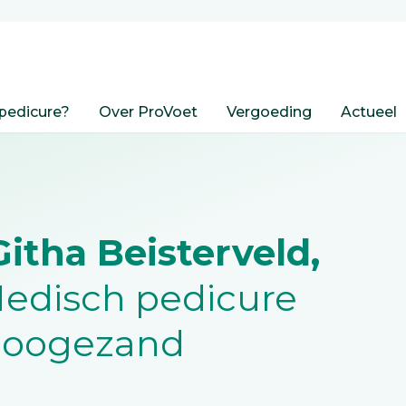
pedicure?
Over ProVoet
Vergoeding
Actueel
itha Beisterveld,
edisch pedicure
 Hoogezand