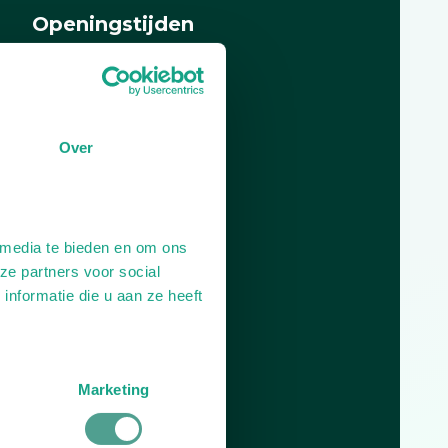
Openingstijden
Dag
Tijd
Plan je route
Over
 media te bieden en om ons
ze partners voor social
nformatie die u aan ze heeft
Marketing