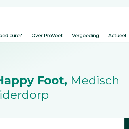
pedicure?
Over ProVoet
Vergoeding
Actueel
Happy Foot,
Medisch
eiderdorp