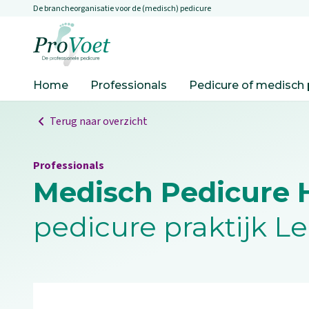
De brancheorganisatie voor de (medisch) pedicure
Overslaan en naar de inhoud gaan
Ga naar de homepagina
Home
Professionals
Pedicure of medisch 
Terug naar overzicht
Professionals
Medisch Pedicure 
pedicure praktijk L