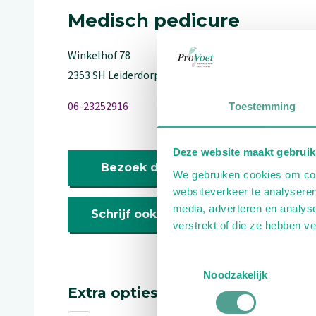
Medisch pedicure
Winkelhof
78
2353 SH
Leiderdorp
06-23252916
Toestemming
Deze website maakt gebruik
Bezoek de website
We gebruiken cookies om cont
websiteverkeer te analyseren
media, adverteren en analys
Schrijf ook een review
verstrekt of die ze hebben v
Toestemmingsselectie
Noodzakelijk
Extra opties