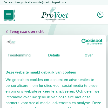
De brancheorganisatie voor de (medisch) pedicure
Overslaan en naar de inhoud gaan
Mijn P
Open hoofdmenu
Ga naar de homepagina
Terug naar overzicht
Professionals
Pedicure niet gevonden
Toestemming
Details
Over
De pedicure die je zoekt kunnen we niet vinden.
Deze website maakt gebruik van cookies
Klik hier om te zoeken naar een andere
We gebruiken cookies om content en advertenties te
pedicure.
personaliseren, om functies voor social media te bieden
en om ons websiteverkeer te analyseren. Ook delen we
informatie over uw gebruik van onze site met onze
partners voor social media, adverteren en analyse. Deze
Footer