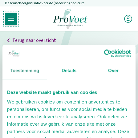
De brancheorganisatie voor de (medisch) pedicure
Overslaan en naar de inhoud gaan
Mijn P
Open hoofdmenu
Ga naar de homepagina
Terug naar overzicht
Professionals
Pedicure niet gevonden
Toestemming
Details
Over
De pedicure die je zoekt kunnen we niet vinden.
Deze website maakt gebruik van cookies
Klik hier om te zoeken naar een andere
We gebruiken cookies om content en advertenties te
pedicure.
personaliseren, om functies voor social media te bieden
en om ons websiteverkeer te analyseren. Ook delen we
informatie over uw gebruik van onze site met onze
partners voor social media, adverteren en analyse. Deze
Footer