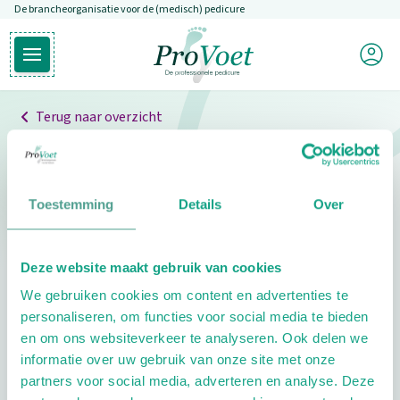
De brancheorganisatie voor de (medisch) pedicure
Overslaan en naar de inhoud gaan
Mijn P
Open hoofdmenu
Ga naar de homepagina
Terug naar overzicht
Professionals
Pedicure niet gevonden
Toestemming
Details
Over
De pedicure die je zoekt kunnen we niet vinden.
Deze website maakt gebruik van cookies
Klik hier om te zoeken naar een andere
We gebruiken cookies om content en advertenties te
pedicure.
personaliseren, om functies voor social media te bieden
en om ons websiteverkeer te analyseren. Ook delen we
informatie over uw gebruik van onze site met onze
partners voor social media, adverteren en analyse. Deze
Footer