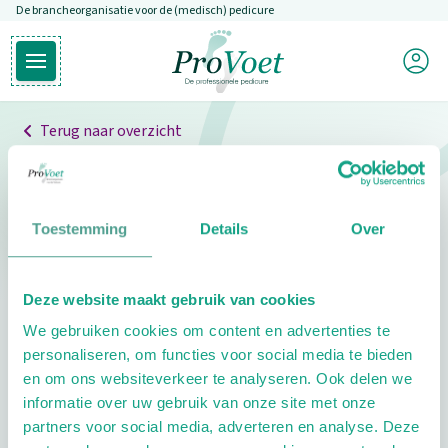
De brancheorganisatie voor de (medisch) pedicure
Overslaan en naar de inhoud gaan
Mijn P
Open hoofdmenu
Ga naar de homepagina
Terug naar overzicht
Professionals
Pedicure niet gevonden
Toestemming
Details
Over
De pedicure die je zoekt kunnen we niet vinden.
Deze website maakt gebruik van cookies
Klik hier om te zoeken naar een andere
We gebruiken cookies om content en advertenties te
pedicure.
personaliseren, om functies voor social media te bieden
en om ons websiteverkeer te analyseren. Ook delen we
informatie over uw gebruik van onze site met onze
partners voor social media, adverteren en analyse. Deze
Footer