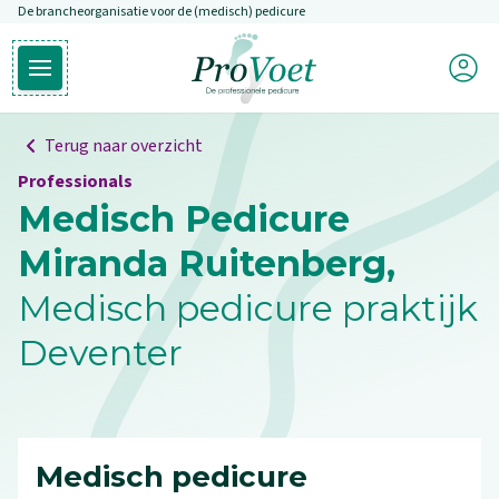
De brancheorganisatie voor de (medisch) pedicure
Overslaan en naar de inhoud gaan
Mijn P
Open hoofdmenu
Ga naar de homepagina
Terug naar overzicht
Professionals
Medisch Pedicure
Miranda Ruitenberg,
Medisch pedicure praktijk
Deventer
Medisch pedicure