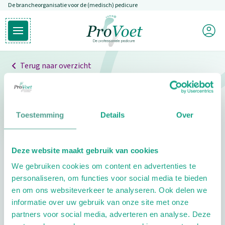
De brancheorganisatie voor de (medisch) pedicure
Overslaan en naar de inhoud gaan
Mijn P
Open hoofdmenu
Ga naar de homepagina
Terug naar overzicht
Professionals
Pedicure niet gevonden
Toestemming
Details
Over
De pedicure die je zoekt kunnen we niet vinden.
Deze website maakt gebruik van cookies
Klik hier om te zoeken naar een andere
We gebruiken cookies om content en advertenties te
pedicure.
personaliseren, om functies voor social media te bieden
en om ons websiteverkeer te analyseren. Ook delen we
informatie over uw gebruik van onze site met onze
partners voor social media, adverteren en analyse. Deze
Footer