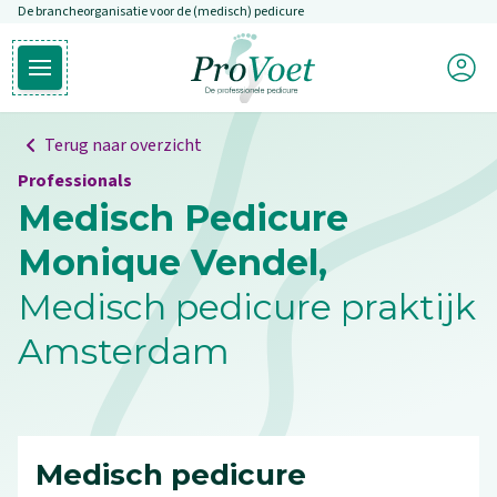
De brancheorganisatie voor de (medisch) pedicure
Overslaan en naar de inhoud gaan
Mijn P
Open hoofdmenu
Ga naar de homepagina
Terug naar overzicht
Professionals
Medisch Pedicure
Monique Vendel,
Medisch pedicure praktijk
Amsterdam
Medisch pedicure