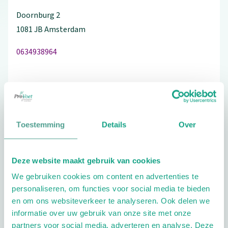
Doornburg
2
1081 JB
Amsterdam
0634938964
Bezoek de website
Toestemming
Details
Over
Schrijf ook een review
Deze website maakt gebruik van cookies
Aandachtsgebieden
We gebruiken cookies om content en advertenties te
personaliseren, om functies voor social media te bieden
Diabetes
Reuma
en om ons websiteverkeer te analyseren. Ook delen we
informatie over uw gebruik van onze site met onze
Extra opties
partners voor social media, adverteren en analyse. Deze