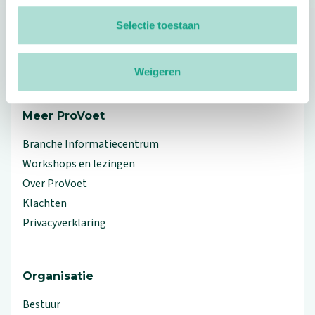
Footer
Selectie toestaan
Volg ProVoet
linkedin
facebook
(Let op uitgaande link)
twitter
(Let op uitgaande link)
instagram
(Let op uitgaande link)
(Let op uitgaande link)
Weigeren
Meer ProVoet
Branche Informatiecentrum
Workshops en lezingen
Over ProVoet
Klachten
Privacyverklaring
Organisatie
Bestuur