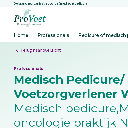
De brancheorganisatie voor de (medisch) pedicure
Overslaan en naar de inhoud gaan
Ga naar de homepagina
Home
Professionals
Pedicure of medisch 
Terug naar overzicht
Professionals
Medisch Pedicure/
Voetzorgverlener 
Medisch pedicure,M
oncologie praktijk