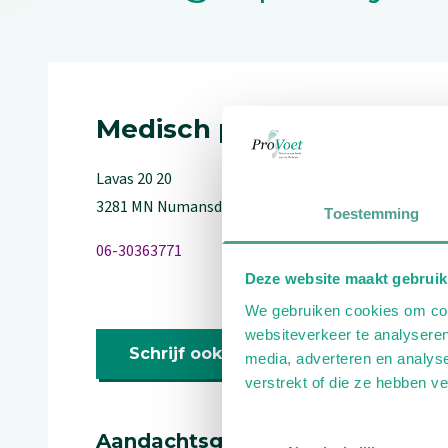
Medisch pedicure, Medisc
Lavas
20
20
3281 MN
Numansdorp
Toestemming
06-30363771
Deze website maakt gebruik
We gebruiken cookies om cont
websiteverkeer te analyseren
Schrijf ook een review
media, adverteren en analys
verstrekt of die ze hebben v
Toestemmingsselectie
Aandachtsgebieden