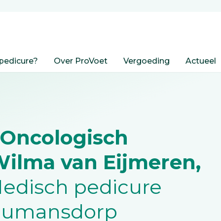
pedicure?
Over ProVoet
Vergoeding
Actueel
 Oncologisch
Wilma van Eijmeren,
edisch pedicure
 Numansdorp