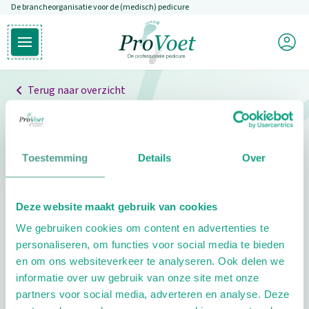
De brancheorganisatie voor de (medisch) pedicure
Overslaan en naar de inhoud gaan
Mijn P
Open hoofdmenu
Ga naar de homepagina
Terug naar overzicht
Professionals
Pedicure niet gevonden
Toestemming
Details
Over
De pedicure die je zoekt kunnen we niet vinden.
Deze website maakt gebruik van cookies
Klik hier om te zoeken naar een andere
We gebruiken cookies om content en advertenties te
pedicure.
personaliseren, om functies voor social media te bieden
en om ons websiteverkeer te analyseren. Ook delen we
informatie over uw gebruik van onze site met onze
partners voor social media, adverteren en analyse. Deze
Footer