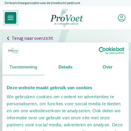
De brancheorganisatie voor de (medisch) pedicure
Overslaan en naar de inhoud gaan
Mijn P
Open hoofdmenu
Ga naar de homepagina
Terug naar overzicht
Professionals
Pedicure niet gevonden
Toestemming
Details
Over
De pedicure die je zoekt kunnen we niet vinden.
Deze website maakt gebruik van cookies
Klik hier om te zoeken naar een andere
We gebruiken cookies om content en advertenties te
pedicure.
personaliseren, om functies voor social media te bieden
en om ons websiteverkeer te analyseren. Ook delen we
informatie over uw gebruik van onze site met onze
partners voor social media, adverteren en analyse. Deze
Footer