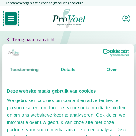
De brancheorganisatie voor de (medisch) pedicure
Overslaan en naar de inhoud gaan
Mijn P
Open hoofdmenu
Ga naar de homepagina
Terug naar overzicht
Professionals
Pedicure niet gevonden
Toestemming
Details
Over
De pedicure die je zoekt kunnen we niet vinden.
Deze website maakt gebruik van cookies
Klik hier om te zoeken naar een andere
We gebruiken cookies om content en advertenties te
pedicure.
personaliseren, om functies voor social media te bieden
en om ons websiteverkeer te analyseren. Ook delen we
informatie over uw gebruik van onze site met onze
partners voor social media, adverteren en analyse. Deze
Footer