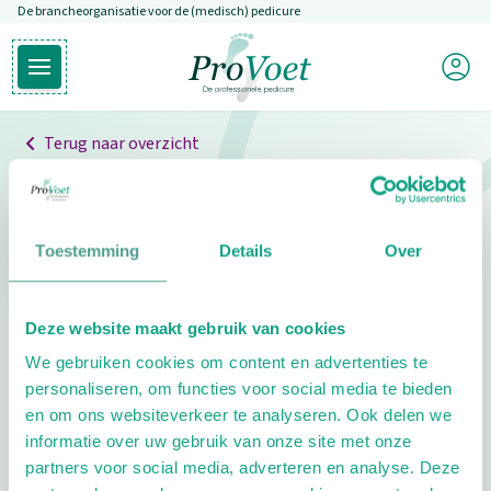
De brancheorganisatie voor de (medisch) pedicure
Overslaan en naar de inhoud gaan
Mijn P
Open hoofdmenu
Ga naar de homepagina
Terug naar overzicht
Professionals
Pedicure niet gevonden
Toestemming
Details
Over
De pedicure die je zoekt kunnen we niet vinden.
Deze website maakt gebruik van cookies
Klik hier om te zoeken naar een andere
We gebruiken cookies om content en advertenties te
pedicure.
personaliseren, om functies voor social media te bieden
en om ons websiteverkeer te analyseren. Ook delen we
informatie over uw gebruik van onze site met onze
partners voor social media, adverteren en analyse. Deze
Footer