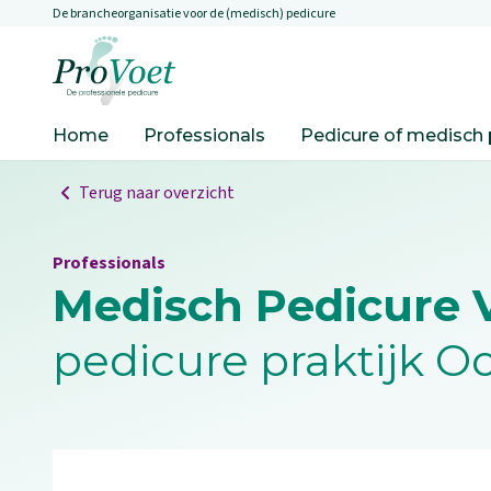
De brancheorganisatie voor de (medisch) pedicure
Overslaan en naar de inhoud gaan
Ga naar de homepagina
Home
Professionals
Pedicure of medisch 
Terug naar overzicht
Professionals
Medisch Pedicure 
pedicure praktijk O