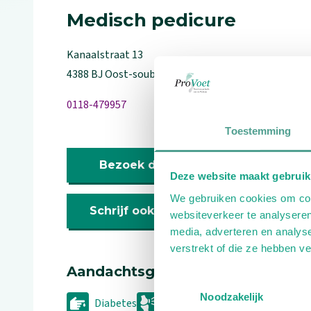
Medisch pedicure
Kanaalstraat
13
4388 BJ
Oost-souburg
0118-479957
Toestemming
Bezoek de website
Deze website maakt gebruik
We gebruiken cookies om cont
Schrijf ook een review
websiteverkeer te analyseren
media, adverteren en analys
verstrekt of die ze hebben v
Aandachtsgebieden
Toestemmingsselectie
Noodzakelijk
Diabetes
Reuma
Geriatrie