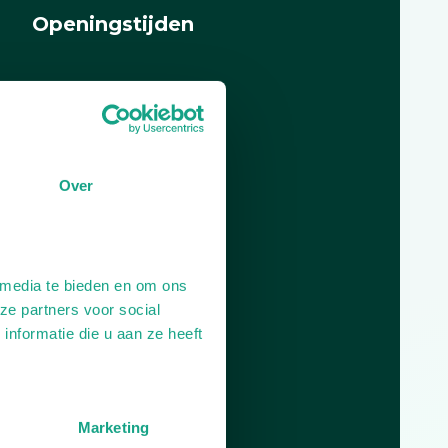
Openingstijden
Dag
Tijd
Plan je route
Over
 media te bieden en om ons
ze partners voor social
nformatie die u aan ze heeft
Marketing