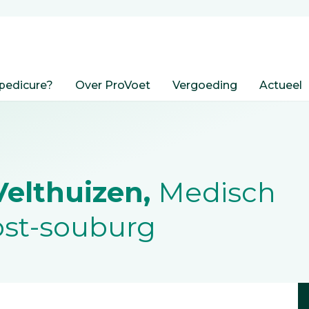
pedicure?
Over ProVoet
Vergoeding
Actueel
Velthuizen,
Medisch
ost-souburg